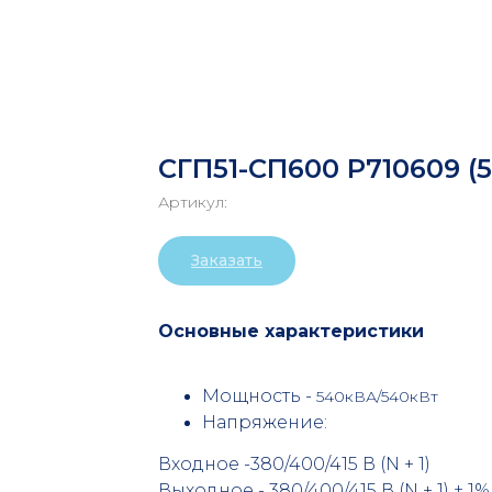
СГП51-СП600 Р710609 (
Артикул:
Заказать
Основные характеристики
Мощность -
540кВА/540кВт
Напряжение:
Входное -380/400/415 В (N + 1)
Выходное - 380/400/415 В (N + 1) ± 1%