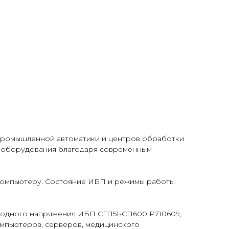
промышленной автоматики и центров обработки
о оборудования благодаря современным
компьютеру. Состояние ИБП и режимы работы
ходного напряжения ИБП СГП51-СП600 Р710609,
омпьютеров, серверов, медицинского