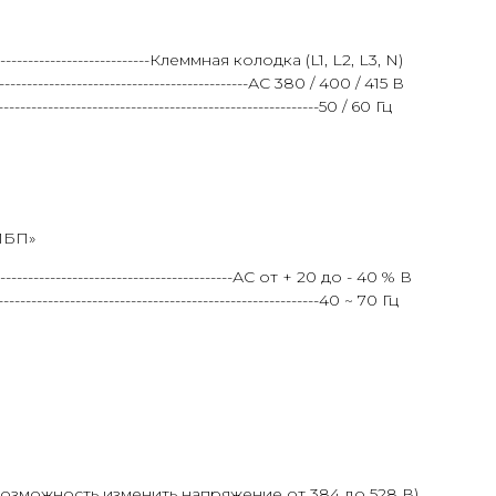
---------------------------Клеммная колодка (L1, L2, L3, N)
--------------------------------------АС 380 / 400 / 415 В
---------------------------------------------------50 / 60 Гц
ИБП»
----------------------------------АС от + 20 до - 40 % В
------------------------------------------------40 ~ 70 Гц
В (возможность изменить напряжение от 384 до 528 В)