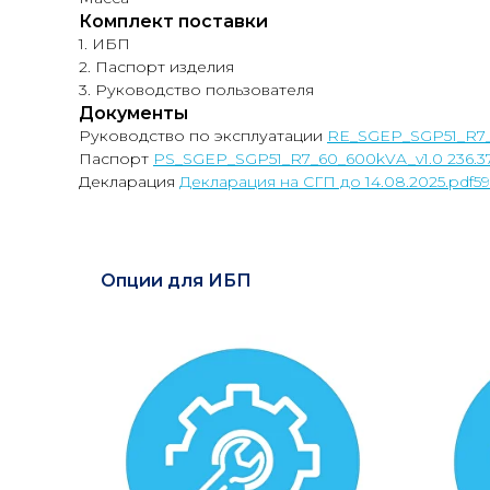
Комплект поставки
1. ИБП
2. Паспорт изделия
3. Руководство пользователя
Документы
Руководство по эксплуатации
RE_SGEP_SGP51_R7_
Паспорт
PS_SGEP_SGP51_R7_60_600kVA_v1.0 236.3
Декларация
Декларация на СГП до 14.08.2025.pdf5
Опции для ИБП