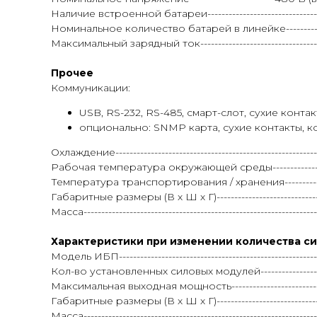
Наличие встроенной батареи--------------------------------------
Номинальное количество батарей в линейке----------
Максимальный зарядный ток---------------------------------------
Прочее
Коммуникации:
USB, RS-232, RS-485, смарт-слот, сухие контак
опционально: SNMP карта, сухие контакты, 
Охлаждение-------------------------------------------------------
Рабочая температура окружающей среды----------------------
Температура транспортирования / хранения---------------
Габаритные размеры (В х Ш х Г)----------------------------
Масса---------------------------------------------------------------
Характеристики при изменении количества с
Модель ИБП--------------------------------------------------------
Кол-во установленных силовых модулей--------------------------
Максимальная выходная мощность--------------------------------
Габаритные размеры (В х Ш х Г)----------------------------
Масса---------------------------------------------------------------