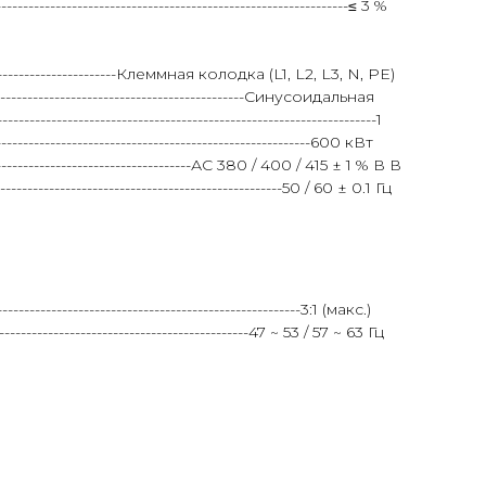
----------------------------------------------------≤ 3 %
-------------------------Клеммная колодка (L1, L2, L3, N, PE)
----------------------------------------------Синусоидальная
-----------------------------------------------------------1
---------------------------------------------------------600 кВт
------------------------------АС 380 / 400 / 415 ± 1 % В В
----------------------------------------------50 / 60 ± 0.1 Гц
-----------------------------------------------------3:1 (макс.)
---------------------------------------47 ~ 53 / 57 ~ 63 Гц