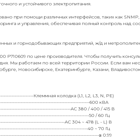
точного и устойчивого электропитания.
ано при помощи различных интерфейсов, таких как SNMP, с
торинга и управления, обеспечивая полный контроль над с
ных и горнодобывающих предприятий, ж/д и метрополитена
00 Р710609 по цене производителя. Чтобы получить консул
одня. Мы работаем по всей территории России. Если вам н
бурге, Новосибирске, Екатеринбурге, Казани, Владивостоке
-------------------------Клеммная колодка (L1, L2, L3, N, PE)
-------------------------------------------------------600 кВА
---------------------------------------АС 380 / 400 / 415 В
---------------------------------------------------50 / 60 Гц
------------------------------------АС 304 ~ 478 (L - L) В
--------------------------------------------------40 ~ 70 Гц
------------------------------------------------------≥ 0.99