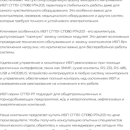
ИБП СГП51-СП080 Р74203, гарантируя стабильность работы даже для
самого чувствительного оборудования. Это особенно важно для
компьютеров, серверов, медицинского оборудования и других систем,
которые требуют точного и устойчивого электропитания.
Ключевая особенность ИБП СГП51-СП080 Р74203 - его архитектура,
допускающая "горячую" замену силовых модулей. Это делает возможным
проведение технического обслуживания и замену компонентов ИБП без
отключения нагрузки, что критически важно для бесперебойной работы
системы.
Удаленное управление и мониторинг ИБП реализовано при помощи
различных интерфейсов, таких как SNMP, сухие контакты, RS-232, RS-485,
USB и MODBUS. Устройство интегрируется в любую систему мониторинга
и управления, обеспечивая полный контроль над состоянием ИБП и
своевременное реагирование на изменения в его работе.
ИБП серии СГП51 Р7 подходит для общепромышленных и
горнодобывающих предприятий, ж/д и метрополитена, нефтегазовых и
энергетических компаний.
Наша компания предлагает купить ИБП СГП51-СП080 Р74203 по цене
производителя. Чтобы получить консультацию опытных специалистов
технического отдела, обратитесь к нашим менеджерам уже сегодня. Мы