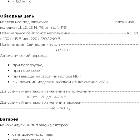
> 150 % : 1 с
Обводная цепь
Раздельное подключение-------------------------------------------Клеммная
колодка (L1, L2, L3, N, PE или L, N, PE)
Номинальное байпасное напряжение------------------------------------АС 380
/ 400 / 415 В или 220 / 230 / 240 В
Номинальная байпасная частота--------------------------------------------------
-----------------------------------50 / 60 Гц
Автоматический переход:
при перегрузке,
при перегреве,
при выходе из строя инвертора ИБП
выключении изделия кнопкой «Выключение ИБП»
Допустимый диапазон изменения напряжения--------------------------------
-----------------АС от + 20 до - 40 % В
Допустимый диапазон изменения частоты--------------------------------------
---------------------------------40 ~ 70 Гц
Батарея
Рекомендуемый тип аккумуляторов:
свинцово-кислотные,
герметизированные,