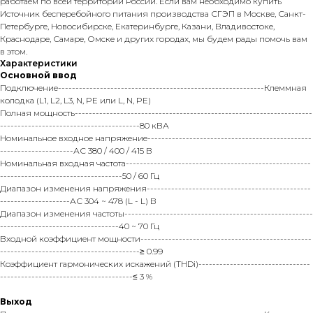
работаем по всей территории России. Если вам необходимо купить
Источник бесперебойного питания производства СГЭП в Москве, Санкт-
Петербурге, Новосибирске, Екатеринбурге, Казани, Владивостоке,
Краснодаре, Самаре, Омске и других городах, мы будем рады помочь вам
в этом.
Характеристики
Основной ввод
Подключение-----------------------------------------------------------Клеммная
колодка (L1, L2, L3, N, PE или L, N, PE)
Полная мощность--------------------------------------------------------------------
----------------------------------------80 кВА
Номинальное входное напряжение-----------------------------------------------
---------------------АС 380 / 400 / 415 В
Номинальная входная частота-----------------------------------------------------
-----------------------------------50 / 60 Гц
Диапазон изменения напряжения-----------------------------------------------
--------------------АС 304 ~ 478 (L - L) В
Диапазон изменения частоты------------------------------------------------------
----------------------------------40 ~ 70 Гц
Входной коэффициент мощности-------------------------------------------------
----------------------------------------≥ 0.99
Коэффициент гармонических искажений (THDi)--------------------------------
--------------------------------------≤ 3 %
Выход