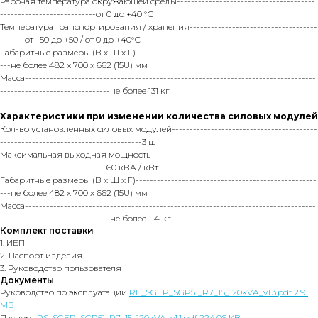
Рабочая температура окружающей среды---------------------------------------
---------------------------от 0 до +40 °С
Температура транспортирования / хранения------------------------------------
-------от –50 до +50 / от 0 до +40°С
Габаритные размеры (В х Ш х Г)---------------------------------------------------
---не более 482 х 700 х 662 (15U) мм
Масса----------------------------------------------------------------------------------
-------------------------------не более 131 кг
Характеристики при изменении количества силовых модулей
Кол-во установленных силовых модулей-----------------------------------------
----------------------------------------3 шт
Максимальная выходная мощность-----------------------------------------------
------------------------------60 кВА / кВт
Габаритные размеры (В х Ш х Г)---------------------------------------------------
---не более 482 х 700 х 662 (15U) мм
Масса----------------------------------------------------------------------------------
-------------------------------не более 114 кг
Комплект поставки
1. ИБП
2. Паспорт изделия
3. Руководство пользователя
Документы
Руководство по эксплуатации
RE_SGEP_SGP51_R7_15_120kVA_v1.3.pdf 2.91
MB
Паспорт
PS_SGEP_SGP51_R7_15_120kVA_v1.1.pdf 224.06 KB