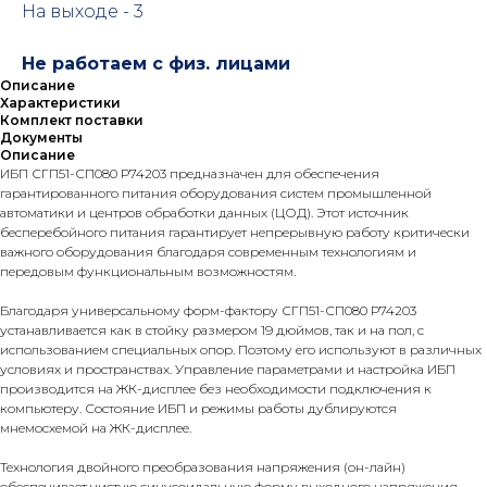
На выходе - 3
Не работаем с физ. лицами
Описание
Характеристики
Комплект поставки
Документы
Описание
ИБП СГП51-СП080 Р74203 предназначен для обеспечения
гарантированного питания оборудования систем промышленной
автоматики и центров обработки данных (ЦОД). Этот источник
бесперебойного питания гарантирует непрерывную работу критически
важного оборудования благодаря современным технологиям и
передовым функциональным возможностям.
Благодаря универсальному форм-фактору СГП51-СП080 Р74203
устанавливается как в стойку размером 19 дюймов, так и на пол, с
использованием специальных опор. Поэтому его используют в различных
условиях и пространствах. Управление параметрами и настройка ИБП
производится на ЖК-дисплее без необходимости подключения к
компьютеру. Состояние ИБП и режимы работы дублируются
мнемосхемой на ЖК-дисплее.
Технология двойного преобразования напряжения (он-лайн)
обеспечивает чистую синусоидальную форму выходного напряжения