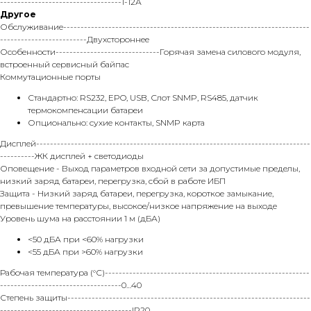
-----------------------------------1-12А
Другое
Обслуживание-----------------------------------------------------------------------
-------------------------Двухстороннее
Особенности------------------------------Горячая замена силового модуля,
встроенный сервисный байпас
Коммутационные порты
Стандартно: RS232, EPO, USB, Слот SNMP, RS485, датчик
термокомпенсации батареи
Опционально: сухие контакты, SNMP карта
Дисплей-------------------------------------------------------------------------------
----------ЖК дисплей + светодиоды
Оповещение - Выход параметров входной сети за допустимые пределы,
низкий заряд батареи, перегрузка, сбой в работе ИБП
Защита - Низкий заряд батареи, перегрузка, короткое замыкание,
превышение температуры, высокое/низкое напряжение на выходе
Уровень шума на расстоянии 1 м (дБА)
<50 дБА при <60% нагрузки
<55 дБА при >60% нагрузки
Рабочая температура (°С)-----------------------------------------------------------
-----------------------------------0…40
Степень защиты----------------------------------------------------------------------
--------------------------------------IP20