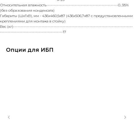
Относительная влажность------------------------------------------------0...95%
(без образования конденсата)
Габариты (ШхГхВ), мм - 436х460,5х87 (436х506,7х87 с предустановленными
креплениями для монтажа в стойку)
Вес (кг)--------------------------------------------------------------------------------
------------------------------------------17
Опции для ИБП