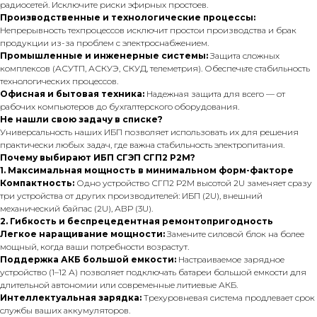
радиосетей. Исключите риски эфирных простоев.
Производственные и технологические процессы:
Непрерывность техпроцессов исключит простои производства и брак
продукции из-за проблем с электроснабжением.
Промышленные и инженерные системы:
Защита сложных
комплексов (АСУТП, АСКУЭ, СКУД, телеметрия). Обеспечьте стабильность
технологических процессов.
Офисная и бытовая техника:
Надежная защита для всего — от
рабочих компьютеров до бухгалтерского оборудования.
Не нашли свою задачу в списке?
Универсальность наших ИБП позволяет использовать их для решения
практически любых задач, где важна стабильность электропитания.
Почему выбирают ИБП СГЭП СГП2 Р2М?
1. Максимальная мощность в минимальном форм-факторе
Компактность:
Одно устройство СГП2 Р2М высотой 2U заменяет сразу
три устройства от других производителей: ИБП (2U), внешний
механический байпас (2U), АВР (3U).
2. Гибкость и беспрецедентная ремонтопригодность
Легкое наращивание мощности:
Замените силовой блок на более
мощный, когда ваши потребности возрастут.
Поддержка АКБ большой емкости:
Настраиваемое зарядное
устройство (1–12 А) позволяет подключать батареи большой емкости для
длительной автономии или современные литиевые АКБ.
Интеллектуальная зарядка:
Трехуровневая система продлевает срок
службы ваших аккумуляторов.