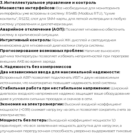
3. Интеллектуальное управление и контроль
Множество интерфейсов:
Все необходимые для мониторинга
интерфейсы уже встроены в систему: RS485 (Modbus RTU), “сухие
контакты”, RS232, слот для SNM-карты, для легкой интеграции в любую
систему управления и диспетчеризации.
Аварийное отключение (АОП):
Позволяет мгновенно обесточить
систему в критической ситуации.
Интуитивный контроль:
Яркий ЖК-дисплей и светодиодная
мнемосхема для мгновенной диагностики статуса системы.
Прогнозирование возможных проблем:
Наличие выносного
датчика температуры позволяет избежать неприятностей при перегреве
внешних АКБ во время заряда.
4. Надежность без компромиссов
Два независимых ввода для максимальной надежности:
Встроенный АВР позволяет подключать ИБП к двум независимым
источникам, что многократно повышает надежность всей системы.
Стабильная работа при нестабильном напряжении:
Широкий
диапазон входного напряжения надежно защищает ваше оборудование
даже в условиях сильных просадок и скачков в сети.
Экономия на электроэнергии:
Высокий входной коэффициент
мощности (>0.99) снижает нагрузку на сеть и позволяет сократить счета за
электричество.
Мощность без потерь:
Выходной коэффициент мощности 1,0
гарантирует, что вся заявленная мощность доступна для нагрузки, а
улучшенная перегрузочная способность уверенно выдерживает пиковые