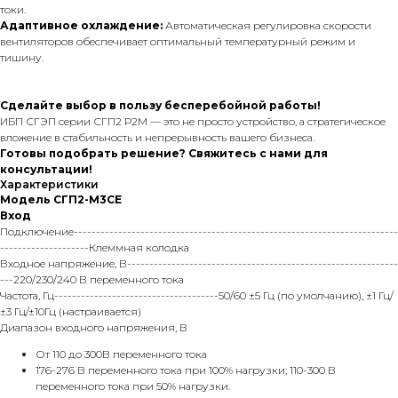
токи.
Адаптивное охлаждение:
Автоматическая регулировка скорости
вентиляторов обеспечивает оптимальный температурный режим и
тишину.
Сделайте выбор в пользу бесперебойной работы!
ИБП СГЭП серии СГП2 Р2М — это не просто устройство, а стратегическое
вложение в стабильность и непрерывность вашего бизнеса.
Готовы подобрать решение? Свяжитесь с нами для
консультации!
Характеристики
Модель СГП2-М3СЕ
Вход
Подключение-------------------------------------------------------------------------
--------------------Клеммная колодка
Входное напряжение, В-------------------------------------------------------------
---220/230/240 В переменного тока
Частота, Гц-------------------------------------50/60 ±5 Гц (по умолчанию), ±1 Гц/
±3 Гц/±10Гц (настраивается)
Диапазон входного напряжения, В
От 110 до 300В переменного тока
176-276 В переменного тока при 100% нагрузки; 110-300 В
переменного тока при 50% нагрузки.