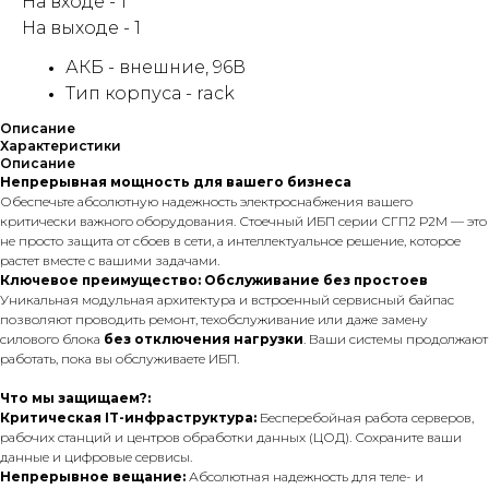
На входе - 1
На выходе - 1
АКБ - внешние, 96В
Тип корпуса - rack
Описание
Характеристики
Описание
Непрерывная мощность для вашего бизнеса
Обеспечьте абсолютную надежность электроснабжения вашего
критически важного оборудования. Стоечный ИБП серии СГП2 Р2М — это
не просто защита от сбоев в сети, а интеллектуальное решение, которое
растет вместе с вашими задачами.
Ключевое преимущество: Обслуживание без простоев
Уникальная модульная архитектура и встроенный сервисный байпас
позволяют проводить ремонт, техобслуживание или даже замену
силового блока
без отключения нагрузки
. Ваши системы продолжают
работать, пока вы обслуживаете ИБП.
Что мы защищаем?:
Критическая IT-инфраструктура:
Бесперебойная работа серверов,
рабочих станций и центров обработки данных (ЦОД). Сохраните ваши
данные и цифровые сервисы.
Непрерывное вещание:
Абсолютная надежность для теле- и