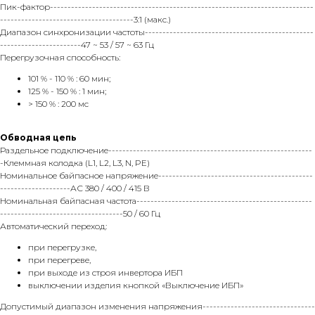
Пик-фактор---------------------------------------------------------------------------
--------------------------------------3:1 (макс.)
Диапазон синхронизации частоты------------------------------------------------
-----------------------47 ~ 53 / 57 ~ 63 Гц
Перегрузочная способность:
101 % - 110 % : 60 мин;
125 % - 150 % : 1 мин;
> 150 % : 200 мс
Обводная цепь
Раздельное подключение----------------------------------------------------------
-Клеммная колодка (L1, L2, L3, N, PE)
Номинальное байпасное напряжение--------------------------------------------
--------------------АС 380 / 400 / 415 В
Номинальная байпасная частота--------------------------------------------------
-----------------------------------50 / 60 Гц
Автоматический переход:
при перегрузке,
при перегреве,
при выходе из строя инвертора ИБП
выключении изделия кнопкой «Выключение ИБП»
Допустимый диапазон изменения напряжения--------------------------------