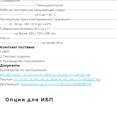
Охлаждение--------------------------------------------------------------------------
----------------------------Принудительное
Рабочая температура окружающей среды---------------------------------------
---------------------------от 0 до +40 °С
Температура транспортирования / хранения------------------------------------
-------от –50 до +50 / от 0 до +40°С
Габаритные размеры (В х Ш х Г)---------------------------------------------------
-----------не более 250 х 720 х 535 мм
Масса----------------------------------------------------------------------------------
--------------------------------не более 33 кг
Комплект поставки
1. ИБП
2. Паспорт изделия
3. Руководство пользователя
Документы
Руководство по эксплуатации
RE_IBP_SGEP_SGP61_R6_10_180kVA_NE_NB_v1.1.pdf1.90 MB
Паспорт
PS_SGEP_SGP61_R6_10_180kVA_NE_NB_v1.2.pdf255.67 KB
Декларация
Декларация на СГП до 14.08.2025.pdf590.88 KB
Опции для ИБП